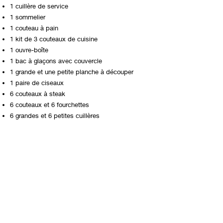
1 cuillère de service
1 sommelier
1 couteau à pain
1 kit de 3 couteaux de cuisine
1 ouvre-boîte
1 bac à glaçons avec couvercle
1 grande et une petite planche à découper
1 paire de ciseaux
6 couteaux à steak
6 couteaux et 6 fourchettes
6 grandes et 6 petites cuillères
1 distributeur avec produit de vaisselle
1 brosse de cuisine
Kit divers dans tous les
véhicules
1 seau
1 bassine
1 balai